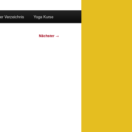
er Verzeichnis
Yoga Kurse
Nächster
→