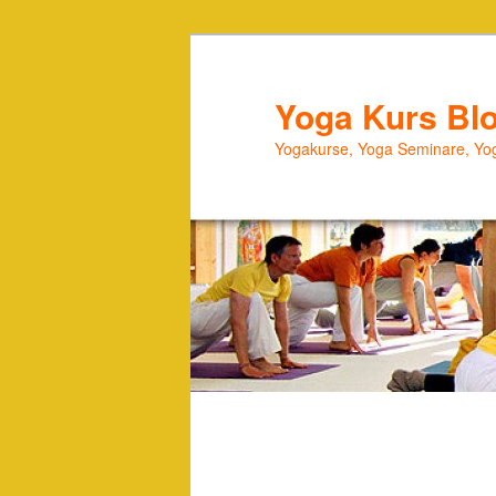
Zum
primären
Inhalt
Yoga Kurs Bl
springen
Yogakurse, Yoga Seminare, Yog