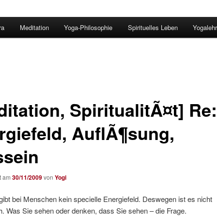
ra
Meditation
Yoga-Philosophie
Spirituelles Leben
Yogalehr
itation, SpiritualitÃ¤t] Re:
rgiefeld, AuflÃ¶sung,
ssein
ht am
30/11/2009
von
Yogi
bt bei Menschen kein specielle Energiefeld. Deswegen ist es nicht
h. Was Sie sehen oder denken, dass Sie sehen – die Frage.