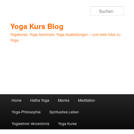
Zum
primären
Such
Inhalt
springen
Yoga Kurs Blog
Yogakurse, Yoga Seminare, Yoga Ausbildungen – und viele Infos zu
Yoga
Hauptmenü
Home
Hatha Yoga
Mantra
Meditation
Yoga-Philosophie
Spirituelles Leben
Yogalehrer Verzeichnis
Yoga Kurse