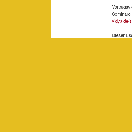
Vortragsvi
Seminare 
vidya.de/s
Dieser Es
Podcast
. 
Dieser Eint
Esoterik
ver
Schre
Du musst
an