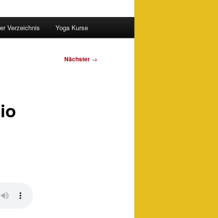
er Verzeichnis
Yoga Kurse
Nächster
→
io