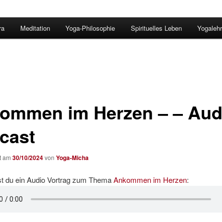
ra
Meditation
Yoga-Philosophie
Spirituelles Leben
Yogalehr
ommen im Herzen – – Aud
cast
ht am
30/10/2024
von
Yoga-Micha
est du ein Audio Vortrag zum Thema
Ankommen im Herzen
: