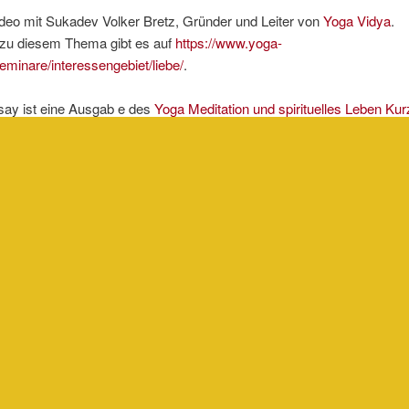
deo mit Sukadev Volker Bretz, Gründer und Leiter von
Yoga Vidya
.
zu diesem Thema gibt es auf
https://www.yoga-
eminare/interessengebiet/liebe/
.
say ist eine Ausgab e des
Yoga Meditation und spirituelles Leben Kur
Zu abonnieren auf
Google Podcast
oder
Apple Podcast
.
rag wurde von
Yoga-Micha
unter
Podcast
veröffentlicht und mit
Ankommen im Her
schlagwortet. Setze ein Lesezeichen für den
Permalink
.
ibe einen Kommentar
gemeldet
sein, um einen Kommentar abzugeben.
Datenschutz
Stolz präsentiert von WordPress