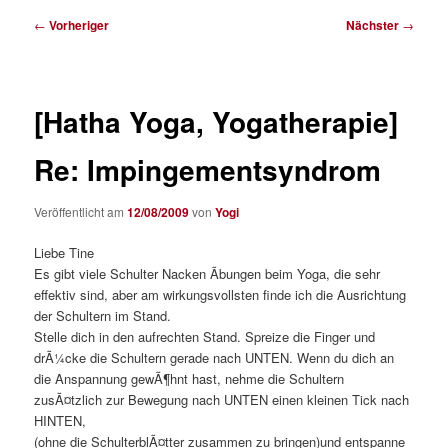
Beitragsnavigation
←
Vorheriger
Nächster
→
[Hatha Yoga, Yogatherapie]
Re: Impingementsyndrom
Veröffentlicht am
12/08/2009
von
Yogi
Liebe Tine
Es gibt viele Schulter Nacken Ãbungen beim Yoga, die sehr
effektiv sind, aber am wirkungsvollsten finde ich die Ausrichtung
der Schultern im Stand.
Stelle dich in den aufrechten Stand. Spreize die Finger und
drÃ¼cke die Schultern gerade nach UNTEN. Wenn du dich an
die Anspannung gewÃ¶hnt hast, nehme die Schultern
zusÃ¤tzlich zur Bewegung nach UNTEN einen kleinen Tick nach
HINTEN,
(ohne die SchulterblÃ¤tter zusammen zu bringen)und entspanne