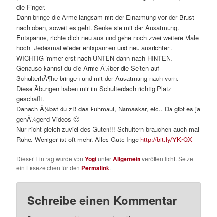
die Finger.
Dann bringe die Arme langsam mit der Einatmung vor der Brust
nach oben, soweit es geht. Senke sie mit der Ausatmung.
Entspanne, richte dich neu aus und gehe noch zwei weitere Male
hoch. Jedesmal wieder entspannen und neu ausrichten.
WICHTIG immer erst nach UNTEN dann nach HINTEN.
Genauso kannst du die Arme Ã¼ber die Seiten auf
SchulterhÃ¶he bringen und mit der Ausatmung nach vorn.
Diese Ãbungen haben mir im Schulterdach richtig Platz
geschafft.
Danach Ã¼bst du zB das kuhmaul, Namaskar, etc.. Da gibt es ja
genÃ¼gend Videos 🙂
Nur nicht gleich zuviel des Guten!!! Schultern brauchen auch mal
Ruhe. Weniger ist oft mehr. Alles Gute Inge
http://bit.ly/YKrQX
Dieser Eintrag wurde von
Yogi
unter
Allgemein
veröffentlicht. Setze
ein Lesezeichen für den
Permalink
.
Schreibe einen Kommentar