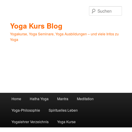
Zum
primären
Such
Inhalt
springen
Yoga Kurs Blog
Yogakurse, Yoga Seminare, Yoga Ausbildungen – und viele Infos zu
Yoga
Hauptmenü
Home
Hatha Yoga
Mantra
Meditation
Yoga-Philosophie
Spirituelles Leben
Yogalehrer Verzeichnis
Yoga Kurse