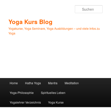
Zum
primären
Such
Inhalt
springen
Yoga Kurs Blog
Yogakurse, Yoga Seminare, Yoga Ausbildungen – und viele Infos zu
Yoga
Hauptmenü
Home
Hatha Yoga
Mantra
Meditation
Yoga-Philosophie
Spirituelles Leben
Yogalehrer Verzeichnis
Yoga Kurse