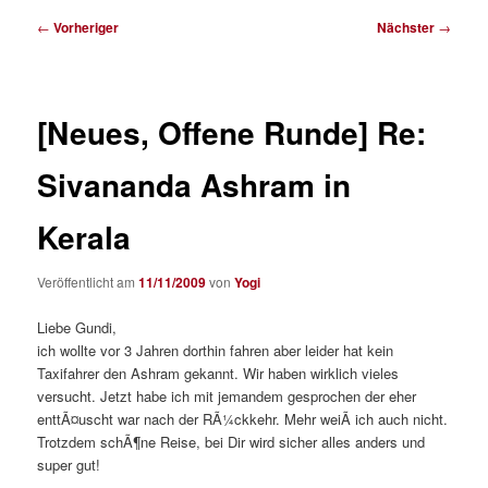
Beitragsnavigation
←
Vorheriger
Nächster
→
[Neues, Offene Runde] Re:
Sivananda Ashram in
Kerala
Veröffentlicht am
11/11/2009
von
Yogi
Liebe Gundi,
ich wollte vor 3 Jahren dorthin fahren aber leider hat kein
Taxifahrer den Ashram gekannt. Wir haben wirklich vieles
versucht. Jetzt habe ich mit jemandem gesprochen der eher
enttÃ¤uscht war nach der RÃ¼ckkehr. Mehr weiÃ ich auch nicht.
Trotzdem schÃ¶ne Reise, bei Dir wird sicher alles anders und
super gut!