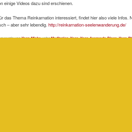
n einige Videos dazu sind erschienen.
ür das Thema Reinkarnation interessiert, findet hier also viele Infos. 
sch – aber sehr lebendig.
http://reinkarnation-seelenwanderung.de/
rag wurde von
Yoga-Micha
unter
Meditation
,
Yoga
,
Yoga-Ayurveda-Blogs
,
Yoga-Ph
t und mit
blog
,
Internet
,
Meditation
,
reinkarnation
,
Reinkarnation - Tod -Wiederge
erung
,
Yoga
verschlagwortet. Setze ein Lesezeichen für den
Permalink
.
ibe einen Kommentar
gemeldet
sein, um einen Kommentar abzugeben.
Datenschutz
Stolz präsentiert von WordPress