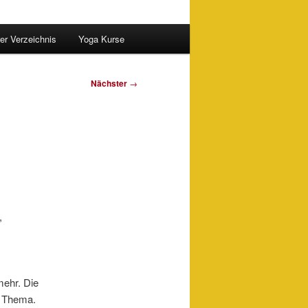
er Verzeichnis
Yoga Kurse
Nächster
→
,
mehr. Die
m Thema.