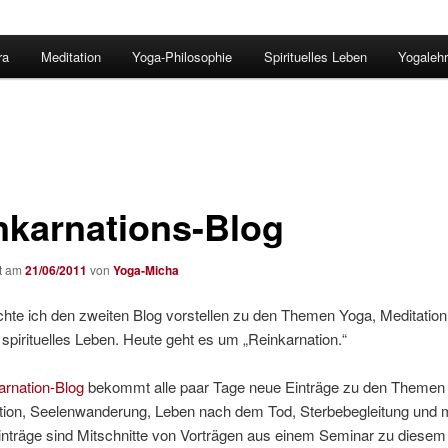
ra
Meditation
Yoga-Philosophie
Spirituelles Leben
Yogalehr
nkarnations-Blog
ht am
21/06/2011
von
Yoga-Micha
hte ich den zweiten Blog vorstellen zu den Themen Yoga, Meditation
spirituelles Leben. Heute geht es um „Reinkarnation.“
arnation-Blog
bekommt alle paar Tage neue Einträge zu den Themen
tion, Seelenwanderung, Leben nach dem Tod, Sterbebegleitung und 
inträge sind Mitschnitte von Vorträgen aus einem Seminar zu diese