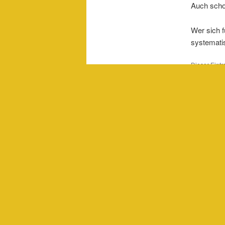
Auch scho
Wer sich f
systemati
Dieser Eint
veröffentlich
seelenwand
Schre
Du musst
an