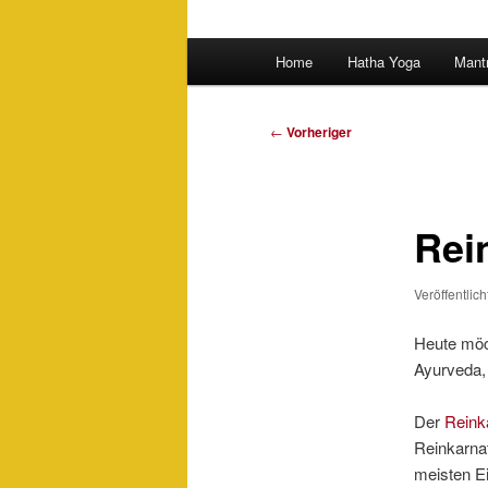
Hauptmenü
Home
Hatha Yoga
Mant
Beitragsnavigation
←
Vorheriger
Rei
Veröffentlic
Heute möc
Ayurveda, 
Der
Reink
Reinkarna
meisten E