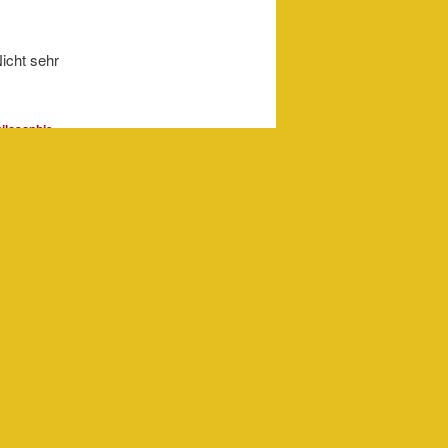
Nicht sehr
ilosophie
burt
,