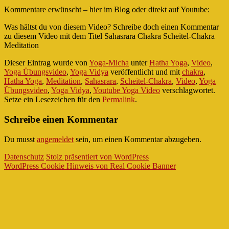
Kommentare erwünscht – hier im Blog oder direkt auf Youtube:
Was hältst du von diesem Video? Schreibe doch einen Kommentar
zu diesem Video mit dem Titel Sahasrara Chakra Scheitel-Chakra
Meditation
Dieser Eintrag wurde von
Yoga-Micha
unter
Hatha Yoga
,
Video
,
Yoga Übungsvideo
,
Yoga Vidya
veröffentlicht und mit
chakra
,
Hatha Yoga
,
Meditation
,
Sahasrara
,
Scheitel-Chakra
,
Video
,
Yoga
Übungsvideo
,
Yoga Vidya
,
Youtube Yoga Video
verschlagwortet.
Setze ein Lesezeichen für den
Permalink
.
Schreibe einen Kommentar
Du musst
angemeldet
sein, um einen Kommentar abzugeben.
Datenschutz
Stolz präsentiert von WordPress
WordPress Cookie Hinweis von Real Cookie Banner