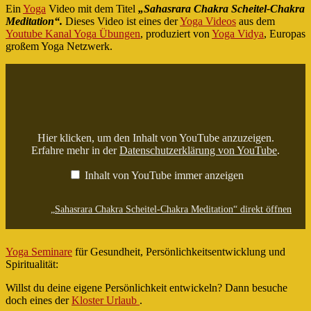
Ein
Yoga
Video mit dem Titel
„Sahasrara Chakra Scheitel-Chakra
Meditation“.
Dieses Video ist eines der
Yoga Videos
aus dem
Youtube Kanal Yoga Übungen
, produziert von
Yoga Vidya
, Europas
großem Yoga Netzwerk.
„Sahasrara
Chakra
Scheitel-
Chakra
Meditation“
von
YouTube
Hier klicken, um den Inhalt von YouTube anzuzeigen.
anzeigen
Erfahre mehr in der
Datenschutzerklärung von YouTube
.
Inhalt von YouTube immer anzeigen
„Sahasrara Chakra Scheitel-Chakra Meditation“ direkt öffnen
Yoga Seminare
für Gesundheit, Persönlichkeitsentwicklung und
Spiritualität:
Willst du deine eigene Persönlichkeit entwickeln? Dann besuche
doch eines der
Kloster Urlaub
.