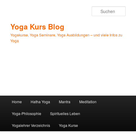
Zum
primären
Such
Inhalt
springen
Yoga Kurs Blog
Yogakurse, Yoga Seminare, Yoga Ausbildungen – und viele Infos zu
Yoga
Hauptmenü
Home
Hatha Yoga
Mantra
Meditation
Yoga-Philosophie
Spirituelles Leben
Yogalehrer Verzeichnis
Yoga Kurse