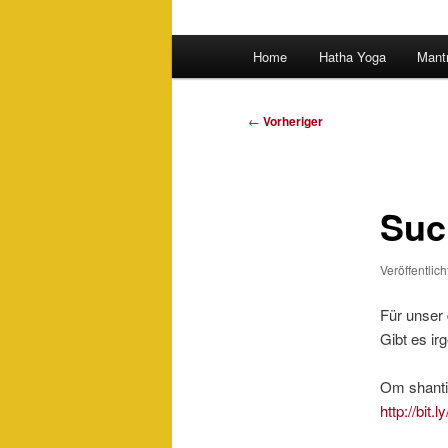
Hauptmenü
Home
Hatha Yoga
Mant
Beitragsnavigation
←
Vorheriger
Suc
Veröffentlic
Für unser 
Gibt es ir
Om shanti
http://bit