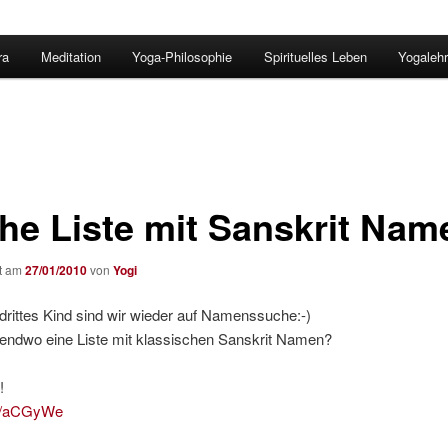
ra
Meditation
Yoga-Philosophie
Spirituelles Leben
Yogalehr
he Liste mit Sanskrit Nam
ht am
27/01/2010
von
Yogi
drittes Kind sind wir wieder auf Namenssuche:-)
gendwo eine Liste mit klassischen Sanskrit Namen?
!
.ly/aCGyWe