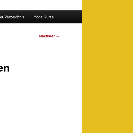
er Verzeichnis
Yoga Kurse
Nächster
→
en