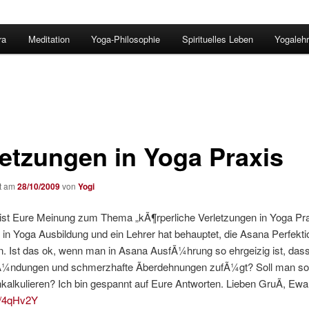
ra
Meditation
Yoga-Philosophie
Spirituelles Leben
Yogalehr
letzungen in Yoga Praxis
ht am
28/10/2009
von
Yogi
 ist Eure Meinung zum Thema „kÃ¶rperliche Verletzungen in Yoga Pra
 in Yoga Ausbildung und ein Lehrer hat behauptet, die Asana Perfekti
n. Ist das ok, wenn man in Asana AusfÃ¼hrung so ehrgeizig ist, das
Ã¼ndungen und schmerzhafte Ãberdehnungen zufÃ¼gt? Soll man s
nkalkulieren? Ich bin gespannt auf Eure Antworten. Lieben GruÃ, Ewa
ly/4qHv2Y