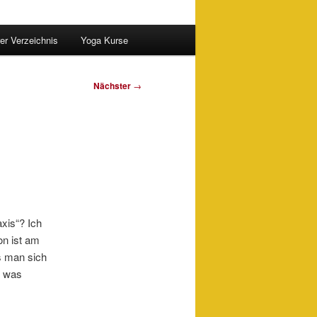
er Verzeichnis
Yoga Kurse
Nächster
→
xis“? Ich
on ist am
s man sich
o was