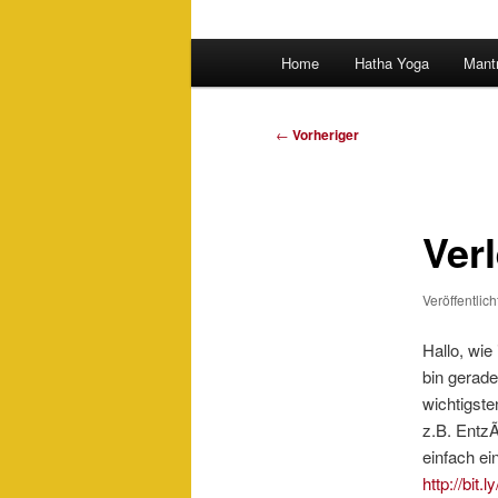
Hauptmenü
Home
Hatha Yoga
Mant
Beitragsnavigation
←
Vorheriger
Ver
Veröffentlic
Hallo, wie
bin gerade
wichtigste
z.B. Entz
einfach ei
http://bit.