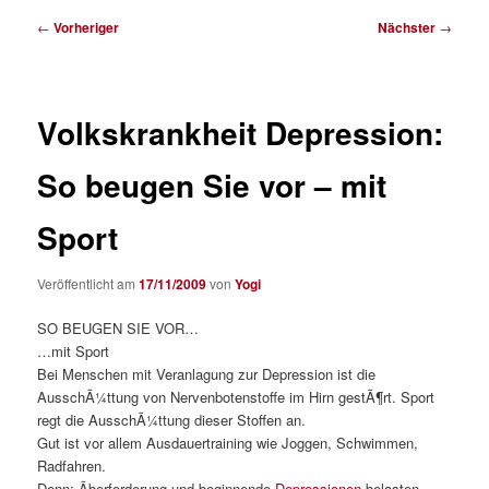
Beitragsnavigation
←
Vorheriger
Nächster
→
Volkskrankheit Depression:
So beugen Sie vor – mit
Sport
Veröffentlicht am
17/11/2009
von
Yogi
SO BEUGEN SIE VOR…
…mit Sport
Bei Menschen mit Veranlagung zur Depression ist die
AusschÃ¼ttung von Nervenbotenstoffe im Hirn gestÃ¶rt. Sport
regt die AusschÃ¼ttung dieser Stoffen an.
Gut ist vor allem Ausdauertraining wie Joggen, Schwimmen,
Radfahren.
Denn: Ãberforderung und beginnende
Depressionen
belasten