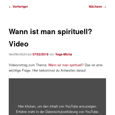
Beitragsnavigation
←
Vorheriger
Nächster
→
Wann ist man spirituell?
Video
Veröffentlicht am
07/02/2018
von
Yoga-Micha
Videovortrag zum Thema:
Wann ist man spirituell
? Das ist eine
wichtige Frage. Hier bekommst du Antworten darauf.
„Wann
ist
man
spirituell
?“
von
YouTube
Hier klicken, um den Inhalt von YouTube anzuzeigen.
anzeigen
Erfahre mehr in der
Datenschutzerklärung von YouTube
.