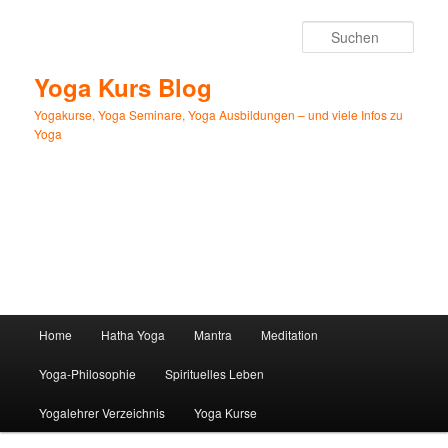
Zum
primären
Such
Inhalt
springen
Yoga Kurs Blog
Yogakurse, Yoga Seminare, Yoga Ausbildungen – und viele Infos zu
Yoga
Hauptmenü
Home
Hatha Yoga
Mantra
Meditation
Yoga-Philosophie
Spirituelles Leben
Yogalehrer Verzeichnis
Yoga Kurse