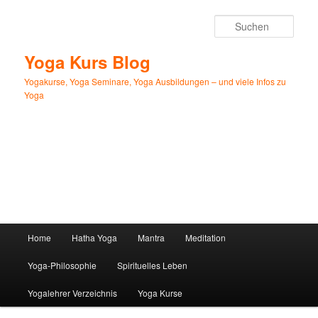
Zum
primären
Such
Inhalt
springen
Yoga Kurs Blog
Yogakurse, Yoga Seminare, Yoga Ausbildungen – und viele Infos zu
Yoga
Hauptmenü
Home
Hatha Yoga
Mantra
Meditation
Yoga-Philosophie
Spirituelles Leben
Yogalehrer Verzeichnis
Yoga Kurse