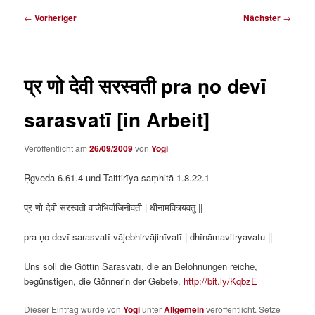
Beitragsnavigation
←
Vorheriger
Nächster
→
प्र णो देवी सरस्वती pra ṇo devī
sarasvatī [in Arbeit]
Veröffentlicht am
26/09/2009
von
Yogi
Ṛgveda 6.61.4 und Taittirīya saṃhitā 1.8.22.1
प्र णो देवी सरस्वती वाजेभिर्वाजिनीवती | धीनामवित्र्यवतु ||
pra ṇo devī sarasvatī vājebhirvājinīvatī | dhīnāmavitryavatu ||
Uns soll die Göttin Sarasvatī, die an Belohnungen reiche,
begünstigen, die Gönnerin der Gebete.
http://bit.ly/KqbzE
Dieser Eintrag wurde von
Yogi
unter
Allgemein
veröffentlicht. Setze