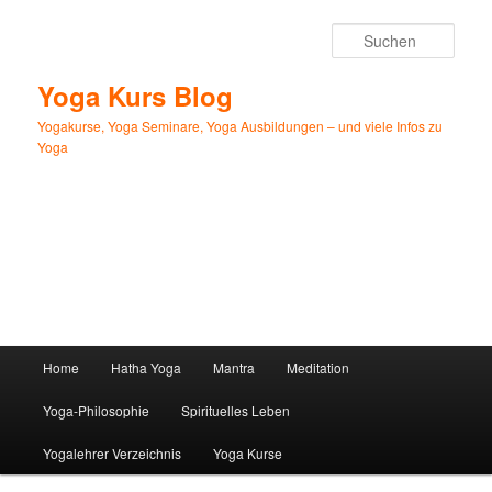
Zum
primären
Such
Inhalt
springen
Yoga Kurs Blog
Yogakurse, Yoga Seminare, Yoga Ausbildungen – und viele Infos zu
Yoga
Hauptmenü
Home
Hatha Yoga
Mantra
Meditation
Yoga-Philosophie
Spirituelles Leben
Yogalehrer Verzeichnis
Yoga Kurse