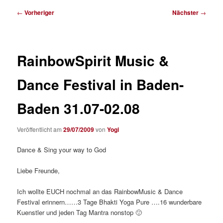
Beitragsnavigation
←
Vorheriger
Nächster
→
RainbowSpirit Music &
Dance Festival in Baden-
Baden 31.07-02.08
Veröffentlicht am
29/07/2009
von
Yogi
Dance & Sing your way to God
Liebe Freunde,
Ich wollte EUCH nochmal an das RainbowMusic & Dance
Festival erinnern……3 Tage Bhakti Yoga Pure ….16 wunderbare
Kuenstler und jeden Tag Mantra nonstop 🙂