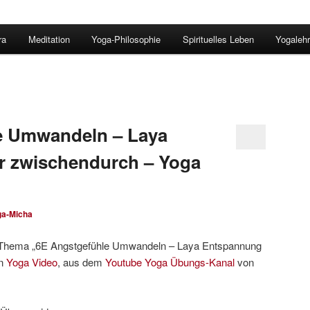
ra
Meditation
Yoga-Philosophie
Spirituelles Leben
Yogalehr
e Umwandeln – Laya
r zwischendurch – Yoga
ga-Micha
m Thema „6E Angstgefühle Umwandeln – Laya Entspannung
in
Yoga Video
, aus dem
Youtube Yoga Übungs-Kanal
von