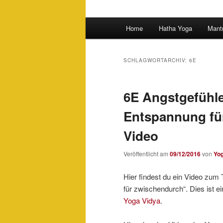
Hauptmenü
Home
Hatha Yoga
Mant
SCHLAGWORTARCHIV:
6E
6E Angstgefühl
Entspannung fü
Video
Veröffentlicht am
09/12/2016
von
Yo
Hier findest du ein Video zu
für zwischendurch“. Dies ist e
Yoga Vidya
.