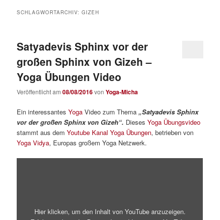
SCHLAGWORTARCHIV:
GIZEH
Satyadevis Sphinx vor der
großen Sphinx von Gizeh –
Yoga Übungen Video
Veröffentlicht am
08/08/2016
von
Yoga-Micha
Ein interessantes
Yoga
Video zum Thema
„Satyadevis Sphinx
vor der großen Sphinx von Gizeh“.
Dieses
Yoga Übungsvideo
stammt aus dem
Youtube Kanal Yoga Übungen
, betrieben von
Yoga Vidya
, Europas großem Yoga Netzwerk.
„Satyadevis
Sphinx
vor
der
großen
Sphinx
von
Hier klicken, um den Inhalt von YouTube anzuzeigen.
Gizeh“