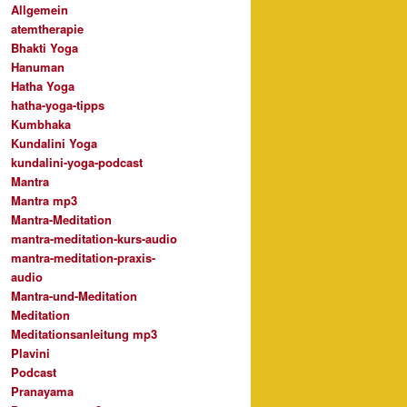
Allgemein
atemtherapie
Bhakti Yoga
Hanuman
Hatha Yoga
hatha-yoga-tipps
Kumbhaka
Kundalini Yoga
kundalini-yoga-podcast
Mantra
Mantra mp3
Mantra-Meditation
mantra-meditation-kurs-audio
mantra-meditation-praxis-
audio
Mantra-und-Meditation
Meditation
Meditationsanleitung mp3
Plavini
Podcast
Pranayama