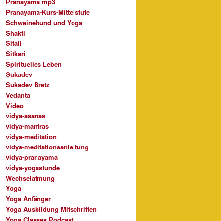
Pranayama mp3
Pranayama-Kurs-Mittelstufe
Schweinehund und Yoga
Shakti
Sitali
Sitkari
Spirituelles Leben
Sukadev
Sukadev Bretz
Vedanta
Video
vidya-asanas
vidya-mantras
vidya-meditation
vidya-meditationsanleitung
vidya-pranayama
vidya-yogastunde
Wechselatmung
Yoga
Yoga Anfänger
Yoga Ausbildung Mitschriften
Yoga Classes Podcast