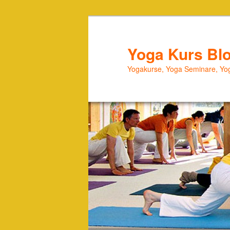
Zum
Zum
primären
sekundären
Inhalt
Inhalt
Yoga Kurs Bl
springen
springen
Yogakurse, Yoga Seminare, Yog