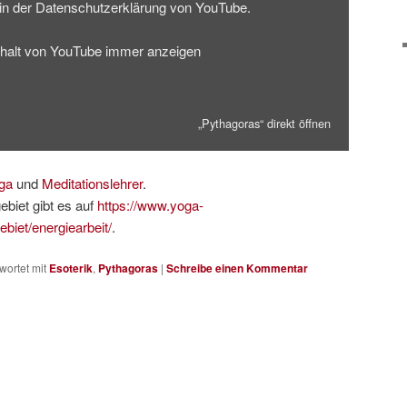
in der
Datenschutzerklärung von YouTube
.
nhalt von YouTube immer anzeigen
„Pythagoras“ direkt öffnen
ga
und
Meditationslehrer
.
iet gibt es auf
https://www.yoga-
biet/energiearbeit/
.
wortet mit
Esoterik
,
Pythagoras
|
Schreibe einen Kommentar