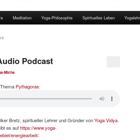
ra
Meditation
Yoga-Philosophie
Spirituelles Leben
Yogalehr
AS
Audio Podcast
ga-Micha
m Thema
Pythagoras
:
ker Bretz, spiritueller Lehrer und Gründer von
Yoga Vidya
.
bt es auf
https://www.yoga-
biet/energiearbeit/
.