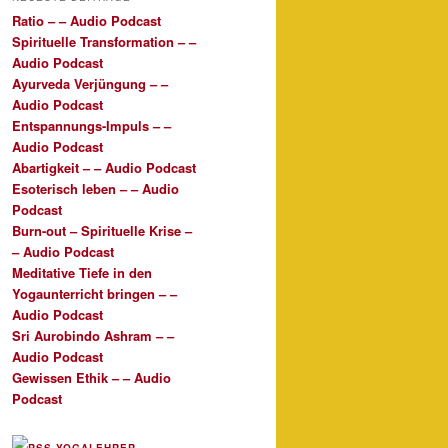
e
Ratio – – Audio Podcast
n
Spirituelle Transformation – –
Audio Podcast
Ayurveda Verjüngung – –
Audio Podcast
Entspannungs-Impuls – –
Audio Podcast
Abartigkeit – – Audio Podcast
Esoterisch leben – – Audio
Podcast
Burn-out – Spirituelle Krise –
– Audio Podcast
Meditative Tiefe in den
Yogaunterricht bringen – –
Audio Podcast
Sri Aurobindo Ashram – –
Audio Podcast
Gewissen Ethik – – Audio
Podcast
YOGALEHRER