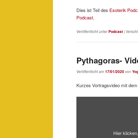
Dies ist Teil des
Esoterik Podc
Podcast
.
Veröffentlicht unter
Podcast
|
Verschl
Pythagoras- Vid
Veröffentlicht am
17/01/2020
von
Yo
Kurzes Vortragsvideo mit d
„Pythagoras“
von
YouTube
anzeigen
Hier klicke