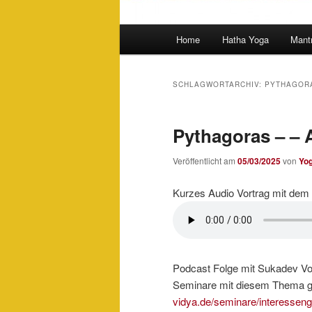
Hauptmenü
Home
Hatha Yoga
Mant
SCHLAGWORTARCHIV:
PYTHAGOR
Pythagoras – – 
Veröffentlicht am
05/03/2025
von
Yo
Kurzes Audio Vortrag mit de
Podcast Folge mit Sukadev Vol
Seminare mit diesem Thema gi
vidya.de/seminare/interessenge