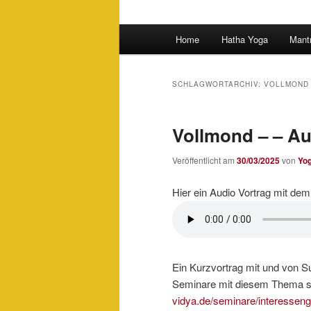
Hauptmenü
Home
Hatha Yoga
Mant
SCHLAGWORTARCHIV:
VOLLMOND
Vollmond – – A
Veröffentlicht am
30/03/2025
von
Yo
Hier ein Audio Vortrag mit d
Ein Kurzvortrag mit und von 
Seminare mit diesem Thema si
vidya.de/seminare/interesseng