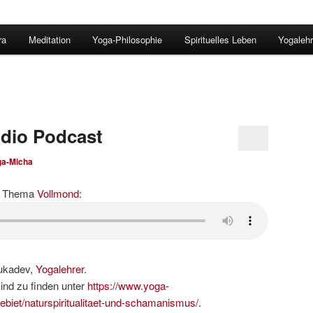
ra
Meditation
Yoga-Philosophie
Spirituelles Leben
Yogalehr
udio Podcast
ga-Micha
em Thema
Vollmond
:
Sukadev,
Yogalehrer
.
nd zu finden unter
https://www.yoga-
ebiet/naturspiritualitaet-und-schamanismus/
.