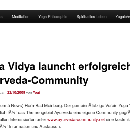
ra
Meditation
Yoga-Philosophie
Spirituelles Leben
Yogalehr
a Vidya launcht erfolgreic
rveda-Community
ht am
22/10/2009
von
Yogi
m â News) Horn-Bad Meinberg. Der gemeinnÃ¼tzige Verein Yoga V
lich fÃ¼r das Themengebiet Ayurveda eine eigene Community gegr
 allen Interessierten unter
www.ayurveda-community.net
eine kostenl
fÃ¼r Information und Austausch.