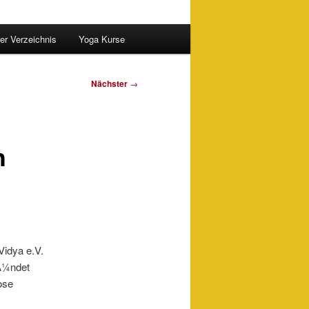
er Verzeichnis
Yoga Kurse
Nächster
→
h
idya e.V.
Ã¼ndet
ose