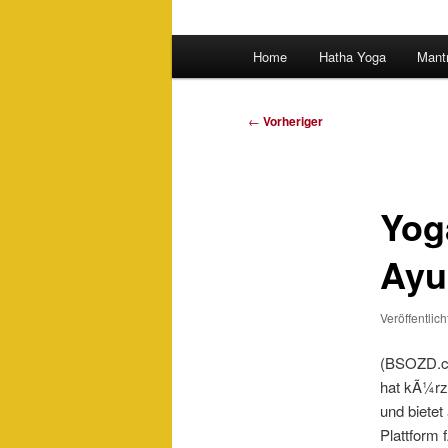
Hauptmenü
Home
Hatha Yoga
Mant
Beitragsnavigation
←
Vorheriger
Yog
Ayu
Veröffentlic
(BSOZD.co
hat kÃ¼rz
und bietet
Plattform 