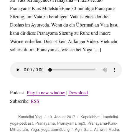
Pranayama Kurs MittelstufeEine 30-minütige Pranayama
Sitzung, um Vata zu beruhigen. Vata ist eines der drei
Doshas im Ayurveda. Wenn du ein Übermaß an Vata hast,
kann dir diese Pranayama Sitzung zu Ruhe und innere
Wärme verhelfen. Dies ist kein Anfänger-Video. Vielmehr
solltest du mit Pranayamas, wie sie bei Yoga […]
Podcast:
Play in new window
|
Download
Subscribe:
RSS
Autor
Veröffentlicht
Kategorien
Kundalini Yogi
19. Januar 2017
Kapalabhati
,
kundalini-
am
yoga-podcast
,
Pranayama
,
Pranayama mp3
,
Pranayama-Kurs-
Schlagwörter
Mittelstufe
,
Yoga
,
yoga-atemübung
Agni Sara
,
Ashwini Mudra
,